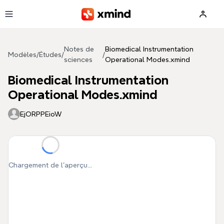
Aller au contenu principal
Notes de
Biomedical Instrumentation
Modèles
/
Études
/
/
sciences
Operational Modes.xmind
Biomedical Instrumentation
Operational Modes.xmind
EjORPPEioW
Chargement de l'aperçu...