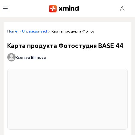
Skip to main content
Home
>
Uncategorized
>
Карта продукта Фотостудия BASE 44
Карта продукта Фотостудия BASE 44
Kseniya Efimova
Loading preview...