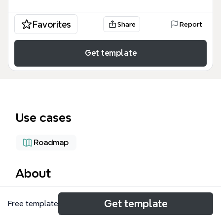
Favorites
Share
Report
Get template
Use cases
Roadmap
About
El mapa mental de Autoescuela QWERTY, creado
Get template
Free template
por Ignacio Gómez Espínola para la asignatura de
GPS, estructura el proyecto de una aplicación de