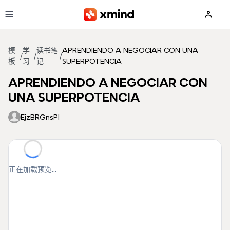
跳到主要内容
模
学
读书笔
APRENDIENDO A NEGOCIAR CON UNA
/
/
/
板
习
记
SUPERPOTENCIA
APRENDIENDO A NEGOCIAR CON
UNA SUPERPOTENCIA
EjzBRGnsPI
正在加载预览...