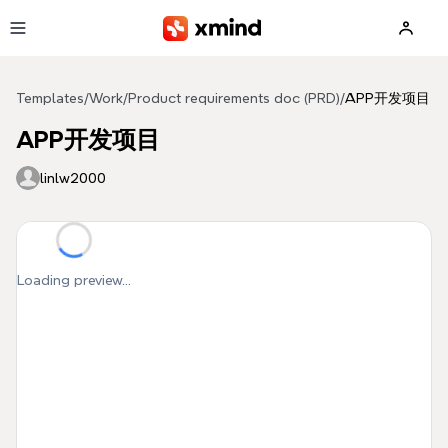
Skip to main content
Templates
/
Work
/
Product requirements doc (PRD)
/
APP开发项目
APP开发项目
linlw2000
Loading preview...