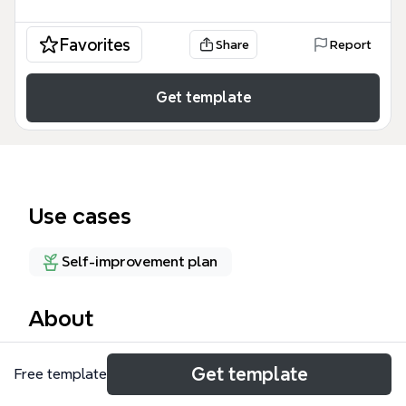
Favorites
Share
Report
Get template
Use cases
Self-improvement plan
About
La plantilla 'Aplicaciones Ipad' de Xmind organiza
Get template
Free template
44 aplicaciones para iPad en tres categorías
principales: Contenido, Productividad y