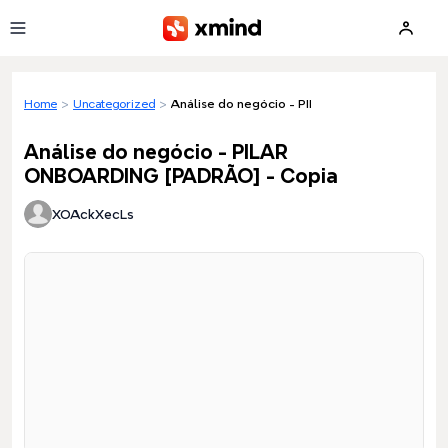
Skip to main content
Home
>
Uncategorized
>
Análise do negócio - PILAR ONBOARDING [PA
Análise do negócio - PILAR
ONBOARDING [PADRÃO] - Copia
XOAckXecLs
Loading preview...