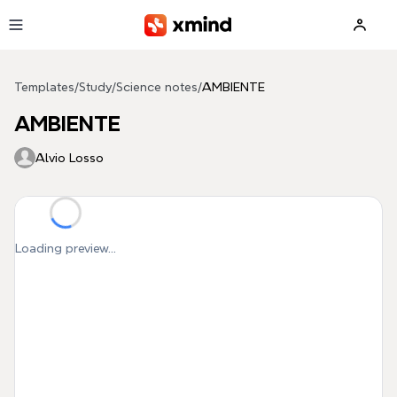
Skip to main content
Templates
/
Study
/
Science notes
/
AMBIENTE
AMBIENTE
Alvio Losso
Loading preview...