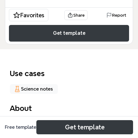
Favorites
Share
Report
Get template
Use cases
Science notes
About
La mappa mentale 'AMBIENTE' di Xmind è un
Get template
Free template
template didattico che esplora il concetto di
ambiente come complesso di condizioni e relazioni