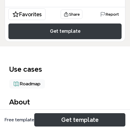
Favorites
Share
Report
Get template
Use cases
Roadmap
About
Deze Almere Buiten 01-01-12 mind map is een
Get template
Free template
projectplanningstemplate voor de implementatie
van betaald parkeren in Almere Buiten, met 49