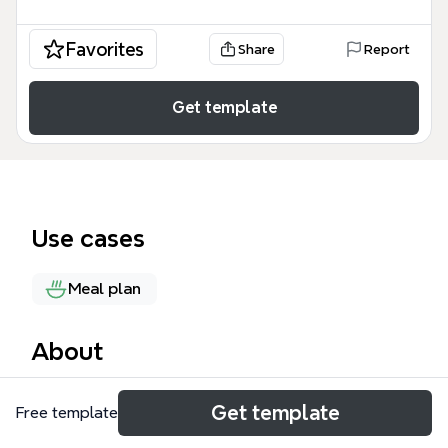
Favorites
Share
Report
Get template
Use cases
Meal plan
About
Cette fiche de révision en mind map, intitulée
Get template
Free template
'ALIMENTATION', couvre les bases de la nutrition
avec 44 nœuds répartis en trois branches