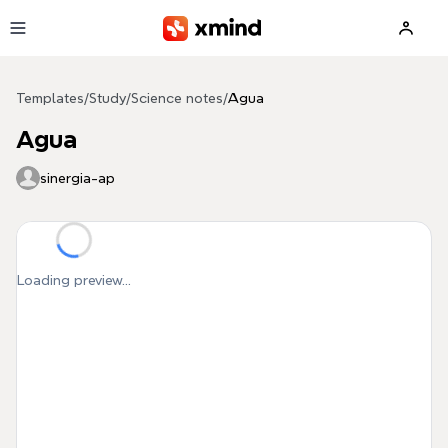
Skip to main content
Templates
/
Study
/
Science notes
/
Agua
Agua
sinergia-ap
Loading preview...