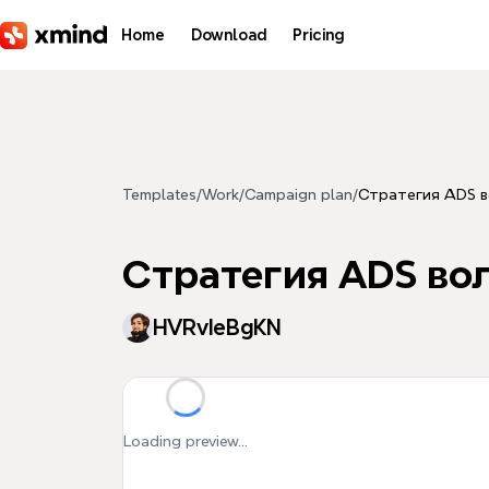
Skip to main content
Home
Download
Pricing
Templates
/
Work
/
Campaign plan
/
Стратегия ADS в
Стратегия ADS во
HVRvIeBgKN
Loading preview...