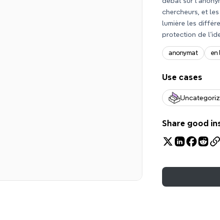
débat sur l'anonym
chercheurs, et le
lumière les différ
protection de l'ide
anonymat
en 
Use cases
Uncategori
Share good in