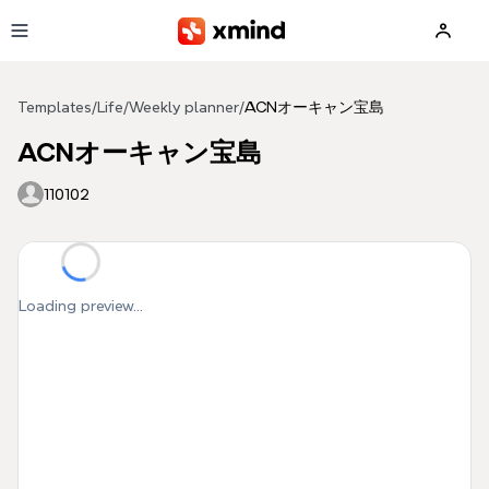
Skip to main content
Templates
/
Life
/
Weekly planner
/
ACNオーキャン宝島
ACNオーキャン宝島
110102
Loading preview...