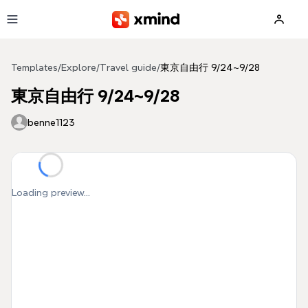
Skip to main content
Templates
/
Explore
/
Travel guide
/
東京自由行 9/24~9/28
東京自由行 9/24~9/28
benne1123
Loading preview...