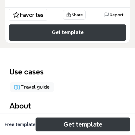
Favorites
Share
Report
Get template
Use cases
Travel guide
About
這份「東京自由行 9/24~9/28」Xmind 範本涵蓋五日
Get template
Free template
完整行程，包含航班、住宿、交通、餐飲、購物與景點
規劃，共 116 個節點。範本以每日為分支，詳細列出國