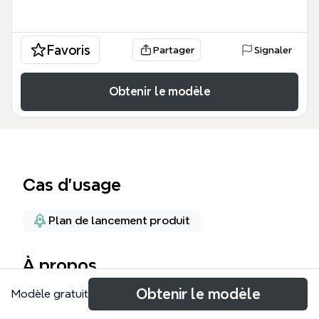
Favoris
Partager
Signaler
Obtenir le modèle
Cas d’usage
Plan de lancement produit
À propos
Obtenir le modèle
Modèle gratuit
Майнд-карта «Старт проекта 9.03.2023» — это
подробный план запуска образовательного