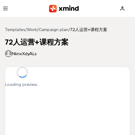
Skip to main content
Templates
/
Work
/
Campaign plan
/
72人运营+课程方案
72人运营+课程方案
NknxXdyALs
Loading preview...