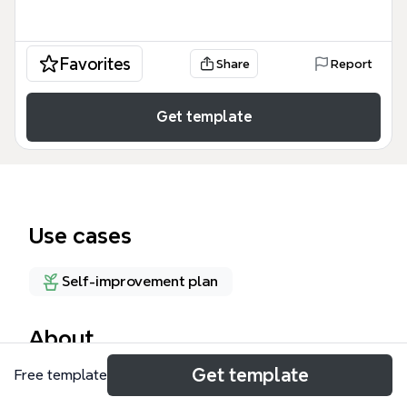
Favorites
Share
Report
Get template
Use cases
Self-improvement plan
About
Get template
Free template
La mappa mentale '7 Ingredienti del Successo',
ispirata al libro 'Massimo Rendimento' di Brian Tracy,