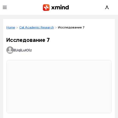
Skip to main content
Home
>
Cat Academic Research
>
Исследование 7
Исследование 7
EUqlLuIOlz
Loading preview...