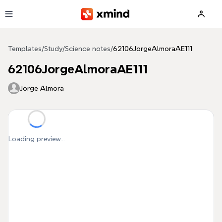
Skip to main content
Templates
/
Study
/
Science notes
/
62106JorgeAlmoraAE111
62106JorgeAlmoraAE111
Jorge Almora
Loading preview...