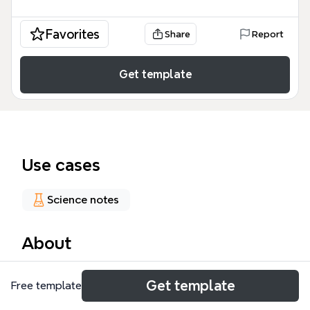
Favorites
Share
Report
Get template
Use cases
Science notes
About
Este Motores de Pistón mind map es una
Get template
Free template
herramienta educativa técnica diseñada para
estudiantes de ingeniería aeronáutica y mecánica