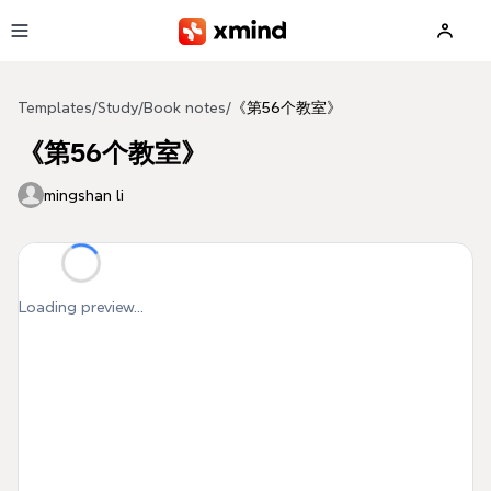
Skip to main content
Templates
/
Study
/
Book notes
/
《第56个教室》
《第56个教室》
mingshan li
Loading preview...