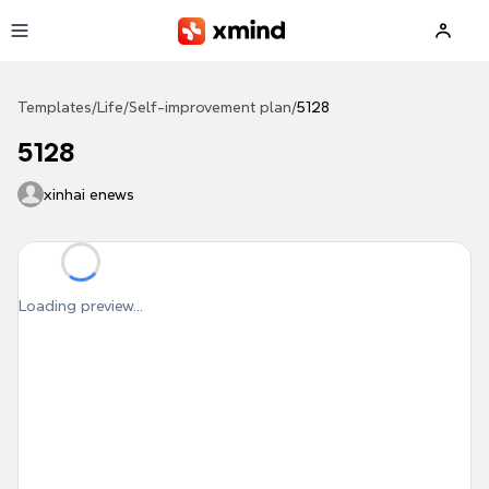
Skip to main content
Templates
/
Life
/
Self-improvement plan
/
5128
5128
xinhai enews
Loading preview...