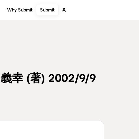
Submit
Why Submit
(著) 2002/9/9