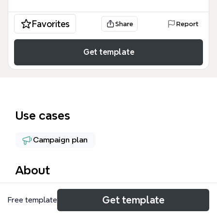
Favorites
Share
Report
Get template
Use cases
Campaign plan
About
Интеллект-карта 3 — это комплексный
Get template
Free template
инструмент для стратегического планирования и
маркетингового анализа, содержащий 100 узлов