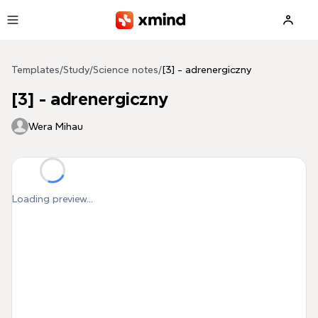
Skip to main content
Templates
/
Study
/
Science notes
/
[3] - adrenergiczny
[3] - adrenergiczny
Wera Mihau
Loading preview...