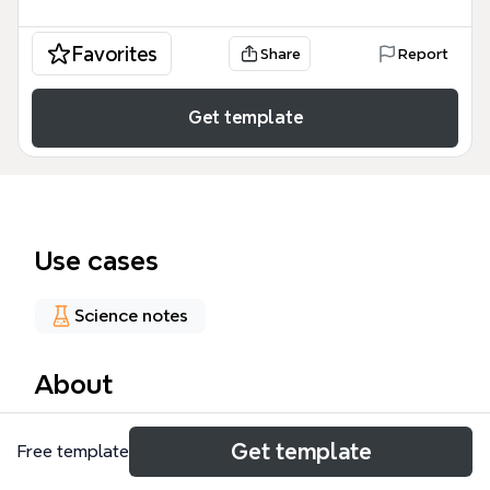
Favorites
Share
Report
Get template
Use cases
Science notes
About
Szablon [3] - adrenergiczny to kompleksowe
Get template
Free template
kompendium wiedzy farmakologicznej obejmujące
59 węzłów, które systematyzuje informacje o lekach