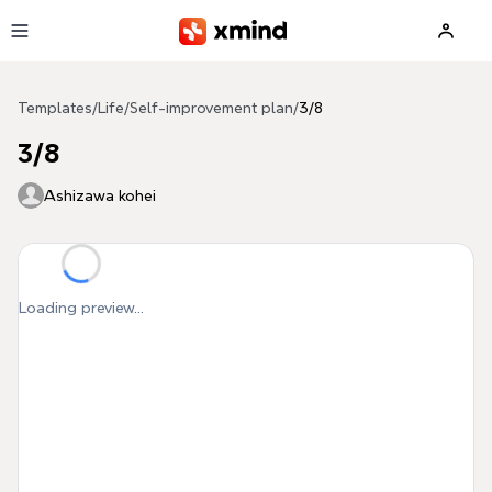
Skip to main content
Templates
/
Life
/
Self-improvement plan
/
3/8
3/8
Ashizawa kohei
Loading preview...