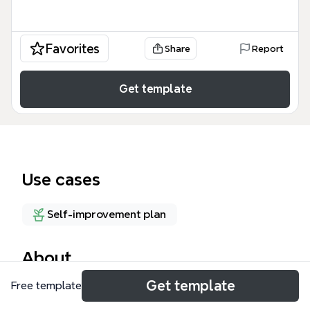
Favorites
Share
Report
Get template
Use cases
Self-improvement plan
About
Get template
Free template
這份「蘋果教父賈伯斯 給年輕人的 25 堂課」心智圖模
板，濃縮了賈伯斯的人生智慧與經營哲學，涵蓋25個