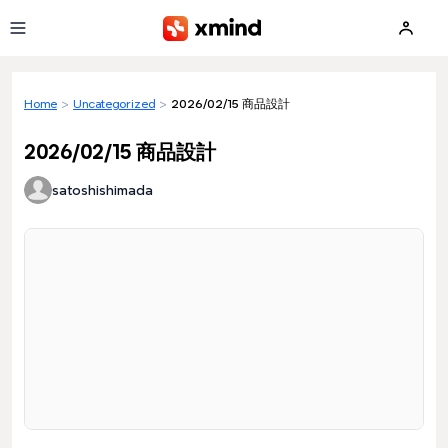
Skip to main content
Home
>
Uncategorized
>
2026/02/15 商品設計
2026/02/15 商品設計
satoshishimada
Loading preview...