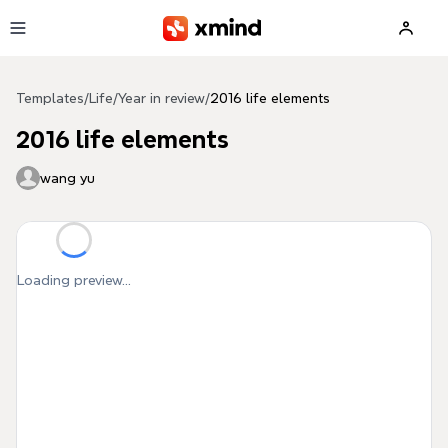
Skip to main content
Templates
/
Life
/
Year in review
/
2016 life elements
2016 life elements
wang yu
Loading preview...