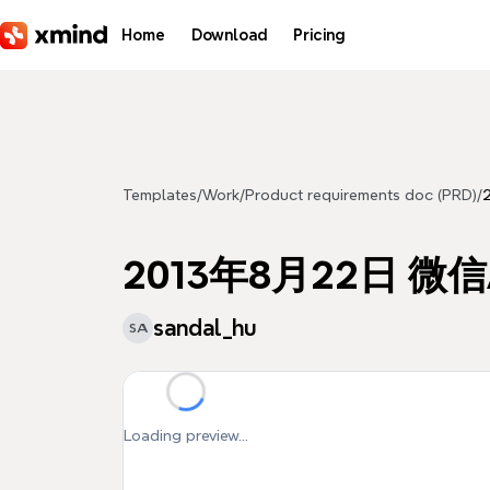
Skip to main content
Home
Download
Pricing
Templates
/
Work
/
Product requirements doc (PRD)
/
2013年8月22日 微
sandal_hu
SA
Loading preview...