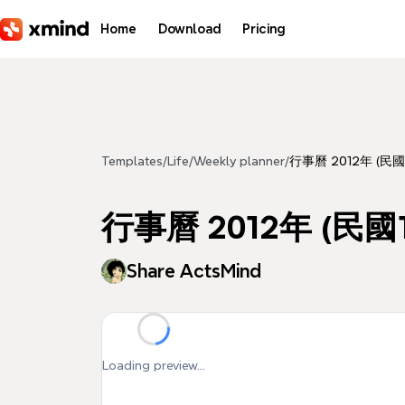
Skip to main content
Home
Download
Pricing
Templates
/
Life
/
Weekly planner
/
行事曆 2012年 (民國
行事曆 2012年 (民國1
Share ActsMind
Loading preview...