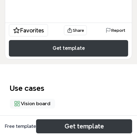
Favorites
Share
Report
Get template
Use cases
Vision board
About
Get template
Free template
2009年新年願景規劃模板以「牛轉錢坤」為核心，整