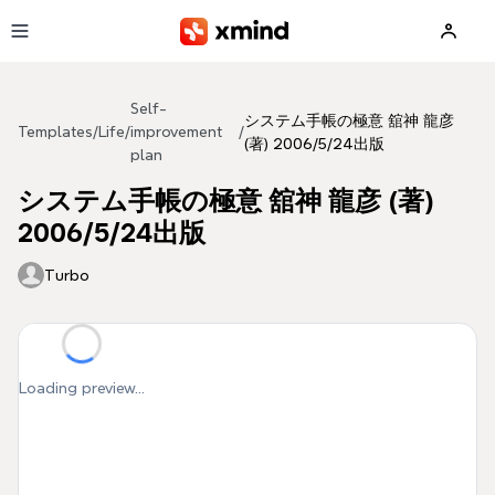
Skip to main content
Self-
システム手帳の極意 舘神 龍彦
Templates
/
Life
/
improvement
/
(著) 2006/5/24出版
plan
システム手帳の極意 舘神 龍彦 (著)
2006/5/24出版
Turbo
Loading preview...