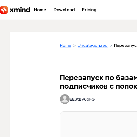
Skip to main content
Home
Download
Pricing
Home
>
Uncategorized
>
Перезапус
Перезапуск по базам
подписчиков с попок
EEutBvuoFG