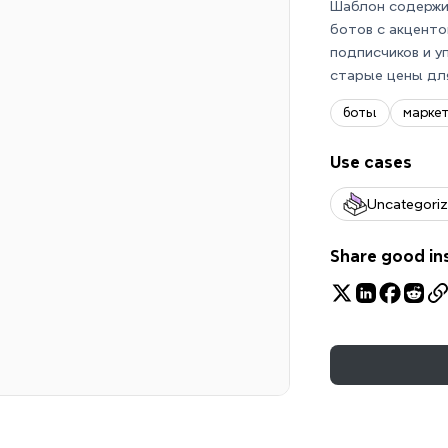
Шаблон содержи
ботов с акценто
подписчиков и у
старые цены для
боты
марке
Use cases
Uncategori
Share good in