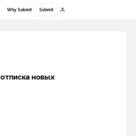
Submit
Why Submit
подписчиков с попок)Зовем на ав по старым ценам
 отписка новых