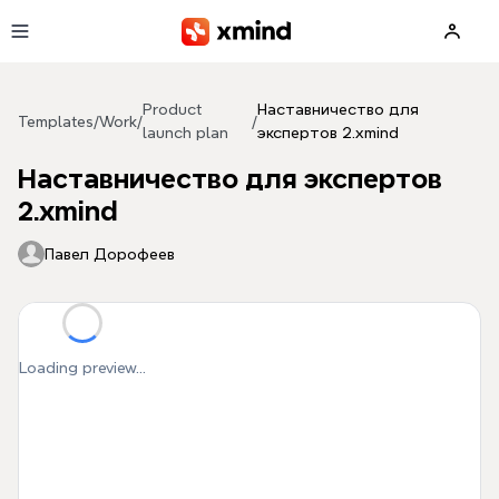
Skip to main content
Product
Наставничество для
Templates
/
Work
/
/
launch plan
экспертов 2.xmind
Наставничество для экспертов
2.xmind
Павел Дорофеев
Loading preview...