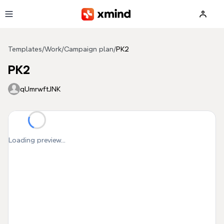
Skip to main content
Templates
/
Work
/
Campaign plan
/
РК2
РК2
qUmrwftJNK
Loading preview...