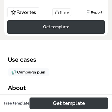
Favorites
Share
Report
Get template
Use cases
Campaign plan
About
Этот шаблон РК2 (Рекламная Кампания)
Get template
Free template
представляет собой структурированную
интеллект-карту для запуска таргетированной