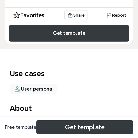
Favorites
Share
Report
Get template
Use cases
User persona
About
Этот шаблон Распаковка личности представляет
Get template
Free template
собой масштабную карту из 711 узлов,
предназначенную для глубокого самоанализа и