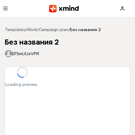
Skip to main content
Templates
/
Work
/
Campaign plan
/
Без названия 2
Без названия 2
EFSmUUxVPR
Loading preview...