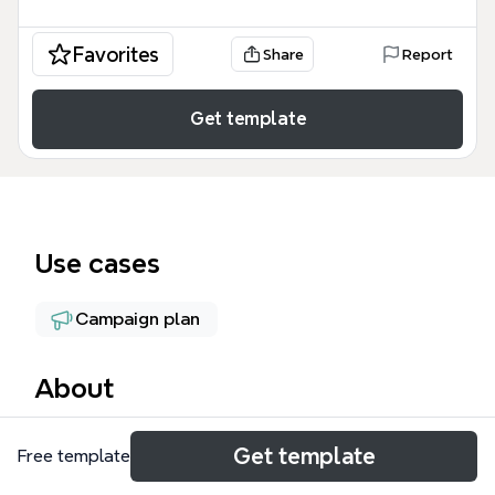
Favorites
Share
Report
Get template
Use cases
Campaign plan
About
Этот шаблон Дизайн интерьера Евгений
Get template
Free template
представляет собой комплексную стратегию
продвижения услуг по проектированию жилых