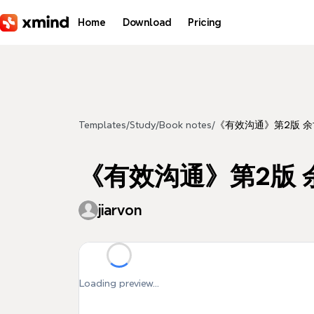
Skip to main content
Home
Download
Pricing
Templates
/
Study
/
Book notes
/
《有效沟通》第2版 
《有效沟通》第2版 
jiarvon
Loading preview...