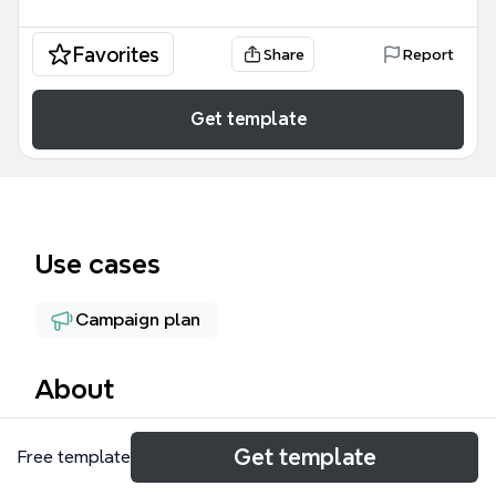
Favorites
Share
Report
Get template
Use cases
Campaign plan
About
Этот шаблон ВЕБИНАР представляет собой
Get template
Free template
комплексную структуру для автоматизации
маркетинговых воронок, охватывающую 16