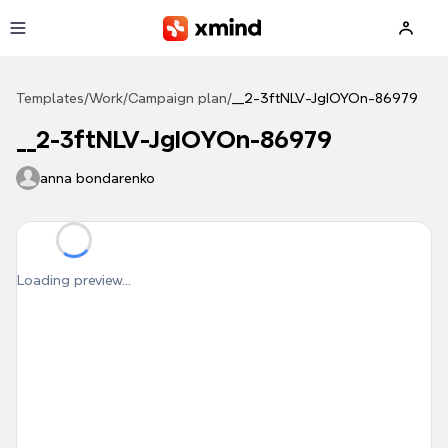
Skip to main content
Templates
/
Work
/
Campaign plan
/
__2-3ftNLV-JgIOYOn-86979
__2-3ftNLV-JgIOYOn-86979
anna bondarenko
Loading preview...