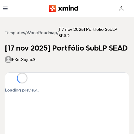
Skip to main content
[17 nov 2025] Portfólio SubLP
Templates
/
Work
/
Roadmap
/
SEAD
[17 nov 2025] Portfólio SubLP SEAD
EXetXpjebA
Loading preview...