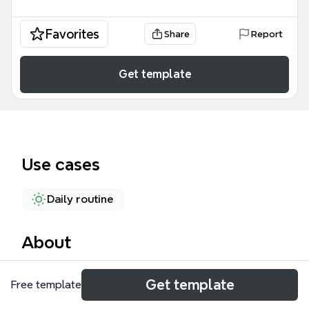
Favorites
Share
Report
Get template
Use cases
Daily routine
About
Этот шаблон распорядка дня на 15 августа 2013
Get template
Free template
года помогает спланировать задачи по четырём
временным блокам: утро (9–12), день (1–3),