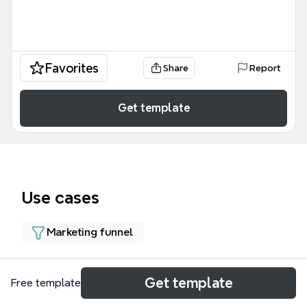
Favorites
Share
Report
Get template
Use cases
Marketing funnel
About
Get template
Free template
Воронка автовебинара Никас 12.0 — это mind map