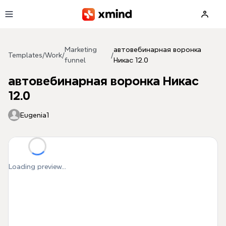
Skip to main content
Marketing
автовебинарная воронка
Templates
/
Work
/
/
funnel
Никас 12.0
автовебинарная воронка Никас
12.0
Eugenia1
Loading preview...