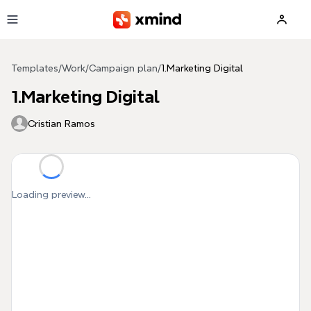
Skip to main content
Templates
/
Work
/
Campaign plan
/
1.Marketing Digital
1.Marketing Digital
Cristian Ramos
Loading preview...