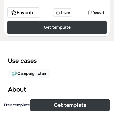
Favorites
Share
Report
Get template
Use cases
Campaign plan
About
Este 1.Marketing Digital mind map es una guía
Get template
Free template
exhaustiva que desglosa 167 nodos de
conocimiento sobre estrategias de promoción