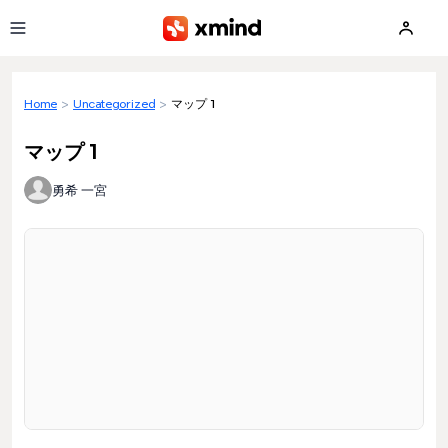
Skip to main content
Home
>
Uncategorized
>
マップ 1
マップ 1
勇希 一宮
Loading preview...