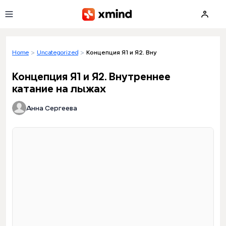
Skip to main content
Home
>
Uncategorized
>
Концепция Я1 и Я2. Внутреннее катание на 
Концепция Я1 и Я2. Внутреннее
катание на лыжах
Анна Сергеева
Loading preview...