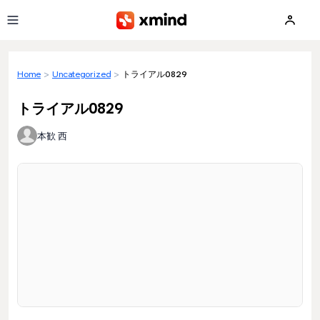
Skip to main content
Home
>
Uncategorized
>
トライアル0829
トライアル0829
本歓 西
Loading preview...