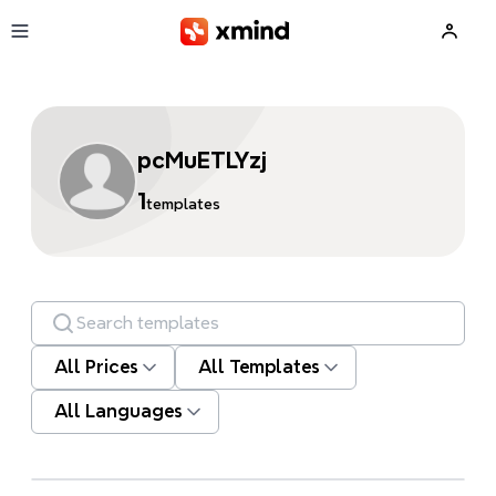
Skip to main content
pcMuETLYzj
1
templates
Search templates
All Prices
All Templates
All Languages