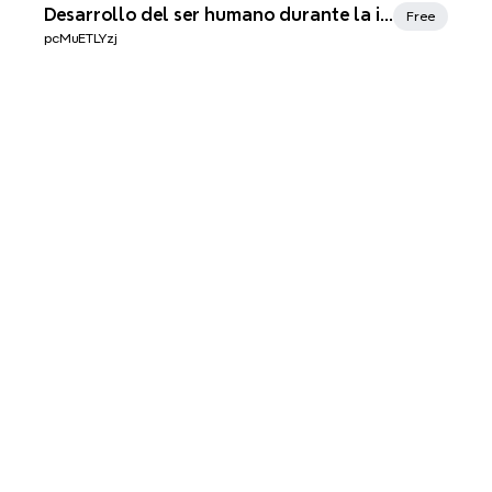
Xmind Favorites
Desarrollo del ser humano durante la infancia
Free
pcMuETLYzj