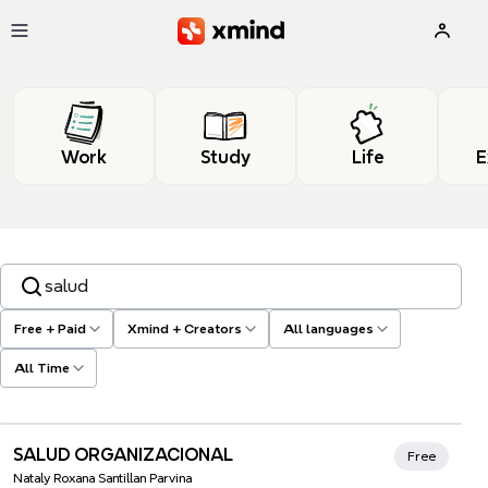
Skip to main content
Work
Study
Life
E
Search templates, tags…
Free + Paid
Xmind + Creators
All languages
All Time
Xmind Favorites
SALUD ORGANIZACIONAL
Free
Nataly Roxana Santillan Parvina