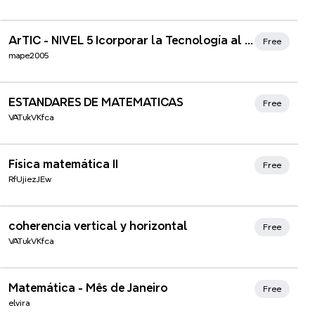
Xmind Favorites
ArTIC - NIVEL 5 Icorporar la Tecnología al Aula de Matemáticas
Free
mape2005
ESTANDARES DE MATEMATICAS
Free
VATukVKfca
Física matemática II
Free
RfUjiezJEw
coherencia vertical y horizontal
Free
VATukVKfca
Xmind Favorites
Matemática - Mês de Janeiro
Free
elvira