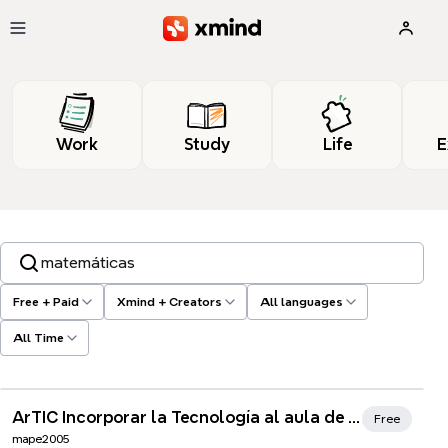
Skip to main content
Work
Study
Life
E
Search templates, tags…
Free + Paid
Xmind + Creators
All languages
All Time
Xmind Favorites
ArTIC Incorporar la Tecnología al aula de Matemáticas
Free
mape2005